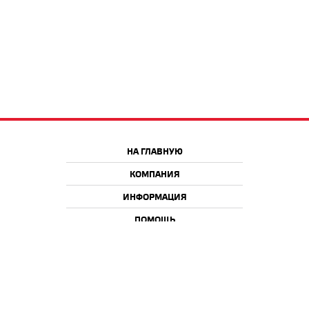
НА ГЛАВНУЮ
КОМПАНИЯ
ИНФОРМАЦИЯ
ПОМОЩЬ
Краснодар
Москва
+7 918 9 222 222
+7 988 666 666 8
+7 938 4 222 222
2026 © iQmac.ru