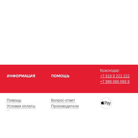
Краснодар
ИНФОРМАЦИЯ
ПОМОЩЬ
+7 918 9 222 222
+7 988 666 666 8
Помощь
Вопрос-ответ
Условия оплаты
Производители
Условия доставки
Купить iPhone, iPad,
Гарантия на товар
с доставкой по Кра
Сочи, Геленджик, Н