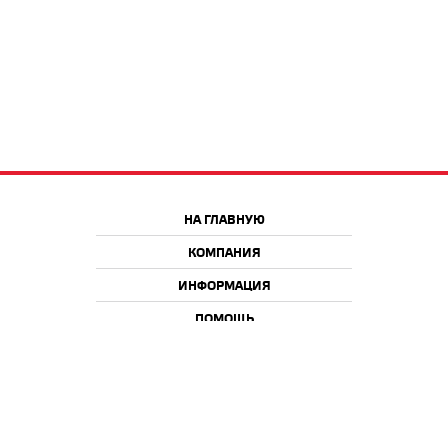
НА ГЛАВНУЮ
КОМПАНИЯ
ИНФОРМАЦИЯ
ПОМОЩЬ
Краснодар
Москва
+7 918 9 222 222
+7 988 666 666 8
+7 938 4 222 222
2026 © iQmac.ru