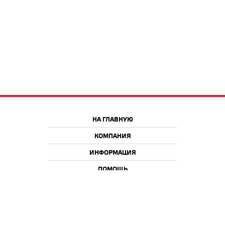
НА ГЛАВНУЮ
КОМПАНИЯ
ИНФОРМАЦИЯ
ПОМОЩЬ
Краснодар
Москва
+7 918 9 222 222
+7 988 666 666 8
+7 938 4 222 222