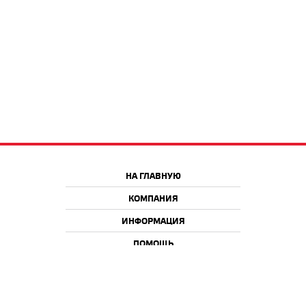
НА ГЛАВНУЮ
КОМПАНИЯ
ИНФОРМАЦИЯ
ПОМОЩЬ
Краснодар
Москва
+7 918 9 222 222
+7 988 666 666 8
+7 938 4 222 222