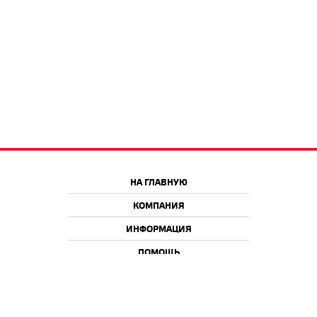
НА ГЛАВНУЮ
КОМПАНИЯ
ИНФОРМАЦИЯ
ПОМОЩЬ
Краснодар
Москва
+7 918 9 222 222
+7 988 666 666 8
+7 938 4 222 222