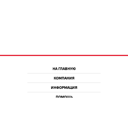
НА ГЛАВНУЮ
КОМПАНИЯ
ИНФОРМАЦИЯ
ПОМОЩЬ
Краснодар
Москва
+7 918 9 222 222
+7 988 666 666 8
+7 938 4 222 222