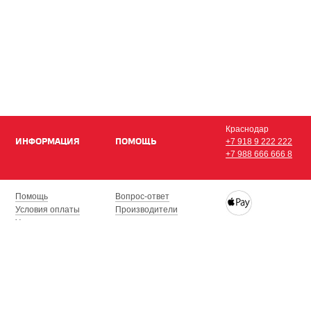
Краснодар
ИНФОРМАЦИЯ
ПОМОЩЬ
+7 918 9 222 222
+7 988 666 666 8
Помощь
Вопрос-ответ
Условия оплаты
Производители
Условия доставки
Купить iPhone, iPad,
Гарантия на товар
с доставкой по Кра
Сочи, Геленджик, Н