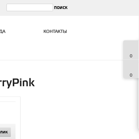
ДА
КОНТАКТЫ
0
0
rryPink
КЛИК