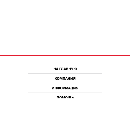
НА ГЛАВНУЮ
КОМПАНИЯ
ИНФОРМАЦИЯ
ПОМОЩЬ
Краснодар
Москва
+7 918 9 222 222
+7 988 666 666 8
+7 938 4 222 222