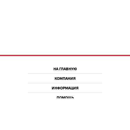
НА ГЛАВНУЮ
КОМПАНИЯ
ИНФОРМАЦИЯ
ПОМОЩЬ
Краснодар
Москва
+7 918 9 222 222
+7 988 666 666 8
+7 938 4 222 222