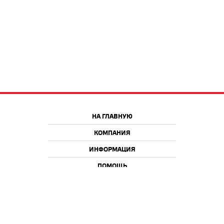
НА ГЛАВНУЮ
КОМПАНИЯ
ИНФОРМАЦИЯ
ПОМОЩЬ
Краснодар
Москва
+7 918 9 222 222
+7 988 666 666 8
+7 938 4 222 222