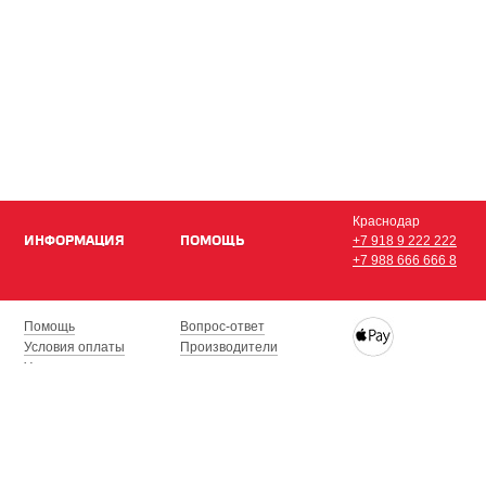
Краснодар
ИНФОРМАЦИЯ
ПОМОЩЬ
+7 918 9 222 222
+7 988 666 666 8
Помощь
Вопрос-ответ
Условия оплаты
Производители
Условия доставки
Купить iPhone, iPad,
Гарантия на товар
с доставкой по Кра
Сочи, Геленджик, Н