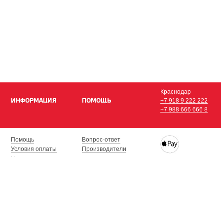
Краснодар
ИНФОРМАЦИЯ
ПОМОЩЬ
+7 918 9 222 222
+7 988 666 666 8
Помощь
Вопрос-ответ
Условия оплаты
Производители
Условия доставки
Купить iPhone, iPad,
Гарантия на товар
с доставкой по Кра
Сочи, Геленджик, Н