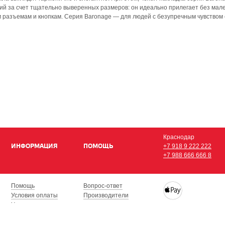
й за счет тщательно выверенных размеров: он идеально прилегает без мал
 разъемам и кнопкам. Серия Baronage — для людей с безупречным чувством 
Краснодар
ИНФОРМАЦИЯ
ПОМОЩЬ
+7 918 9 222 222
+7 988 666 666 8
Помощь
Вопрос-ответ
Условия оплаты
Производители
Условия доставки
Купить iPhone, iPad,
Гарантия на товар
с доставкой по Кра