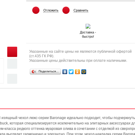
Отложить
Сравнить
Доставка -
быстро!
Указанные на сайте цены не являются публичной офертой
(ст.435 ГК РФ).
Указанные цены действительны при оплате наличными.
Поделиться…
И изящный чехол люкс-серии Baronage идеально подходит, чтобы подчеркнуть 
uck, которая специализируется исключительно на элитарных аксессуарах д
-класса редкого оттенка муаровая олива в сочетании с отделкой из сверхпр
ла выглядит гармонично и элегантно. При этом, чехол-накладка серии Baron