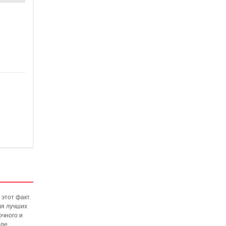
этот факт.
ля лучших
очного и
age