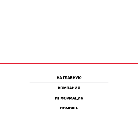
НА ГЛАВНУЮ
КОМПАНИЯ
ИНФОРМАЦИЯ
ПОМОЩЬ
Краснодар
Москва
+7 918 9 222 222
+7 988 666 666 8
+7 938 4 222 222