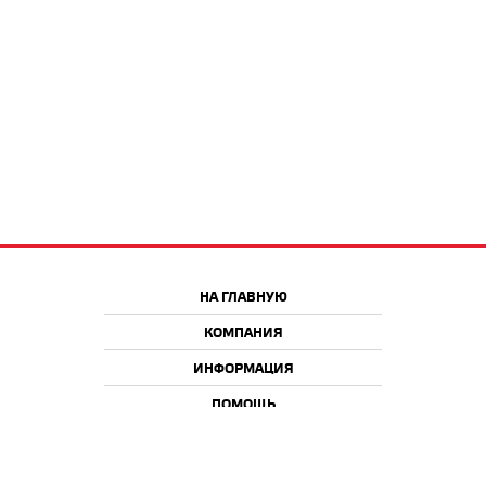
НА ГЛАВНУЮ
КОМПАНИЯ
ИНФОРМАЦИЯ
ПОМОЩЬ
Краснодар
Москва
+7 918 9 222 222
+7 988 666 666 8
+7 938 4 222 222