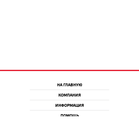
НА ГЛАВНУЮ
КОМПАНИЯ
ИНФОРМАЦИЯ
ПОМОЩЬ
Краснодар
Москва
+7 918 9 222 222
+7 988 666 666 8
+7 938 4 222 222