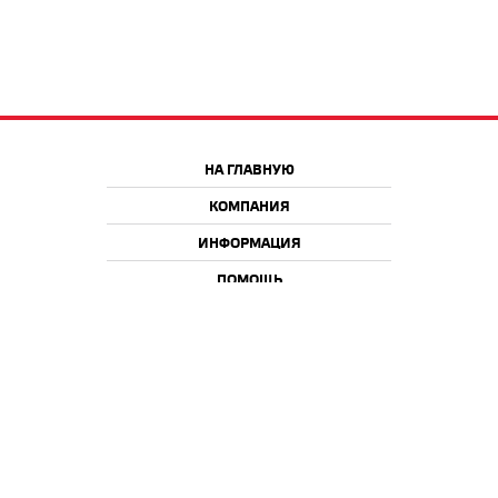
НА ГЛАВНУЮ
КОМПАНИЯ
ИНФОРМАЦИЯ
ПОМОЩЬ
Краснодар
Москва
+7 918 9 222 222
+7 988 666 666 8
+7 938 4 222 222
2026 © iQmac.ru
Все права защищены