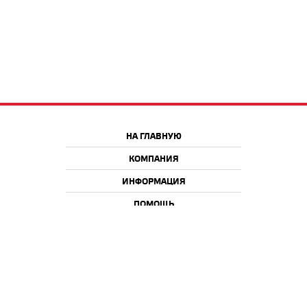
НА ГЛАВНУЮ
КОМПАНИЯ
ИНФОРМАЦИЯ
ПОМОЩЬ
Краснодар
Москва
+7 918 9 222 222
+7 988 666 666 8
+7 938 4 222 222
2026 © iQmac.ru
Все права защищены