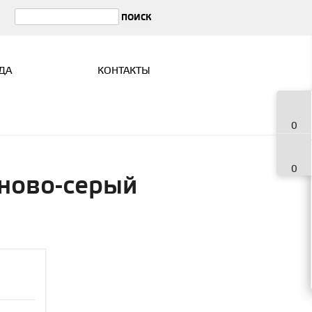
ДА
КОНТАКТЫ
0
0
иново-серый