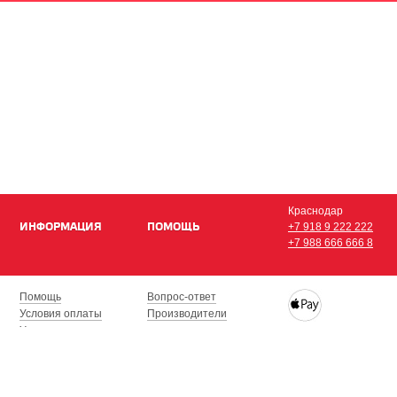
Краснодар
ИНФОРМАЦИЯ
ПОМОЩЬ
+7 918 9 222 222
+7 988 666 666 8
Помощь
Вопрос-ответ
Условия оплаты
Производители
Условия доставки
Купить iPhone, iPad,
Гарантия на товар
с доставкой по Кра
Сочи, Геленджик, Н