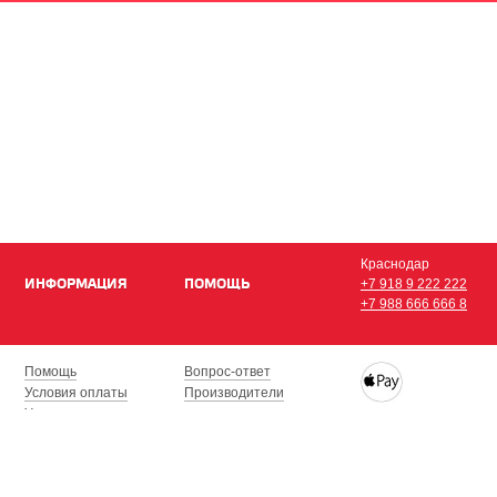
Краснодар
ИНФОРМАЦИЯ
ПОМОЩЬ
+7 918 9 222 222
+7 988 666 666 8
Помощь
Вопрос-ответ
Условия оплаты
Производители
Условия доставки
Купить iPhone, iPad,
Гарантия на товар
с доставкой по Кра
Сочи, Геленджик, Н