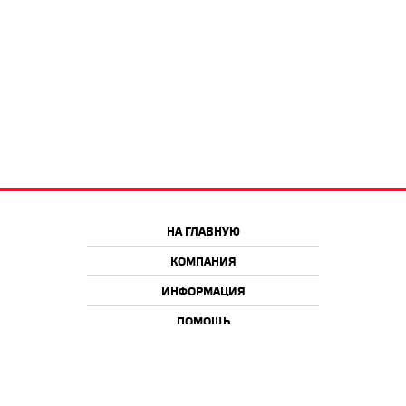
НА ГЛАВНУЮ
КОМПАНИЯ
ИНФОРМАЦИЯ
ПОМОЩЬ
Краснодар
Москва
+7 918 9 222 222
+7 988 666 666 8
+7 938 4 222 222