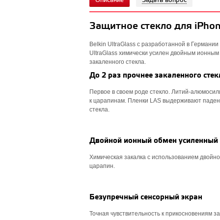
Описание
Задать вопрос
Защитное стекло для iPhon
Belkin UltraGlass с разработанной в Германи
UltraGlass химически усилен двойным ионным
закаленного стекла.
До 2 раз прочнее закаленного стек
Первое в своем роде стекло. Литий-алюмосил
к царапинам. Пленки LAS выдерживают паден
стекла.
Двойной ионный обмен усиленный
Химическая закалка с использованием двойно
царапин.
Безупречный сенсорный экран
Точная чувствительность к прикосновениям за