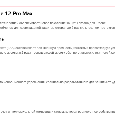
e 12 Pro Max
и технологией обеспечивает новое поколение защиты экрана для iPhone.
 обменом для сверхударной защиты, которая до 2 раз сильнее, чем протекто
ла
икат (LAS) обеспечивает повышенную прочность, гибкость и превосходную ус
ие с высоты, в 2 раза превышающей высоту обычного алюмосиликатного / за
го ионообменного упрочнения, специально разработанного для защиты от уд
 счет интеллектуальной композиции стекла, которая реагирует как собственн