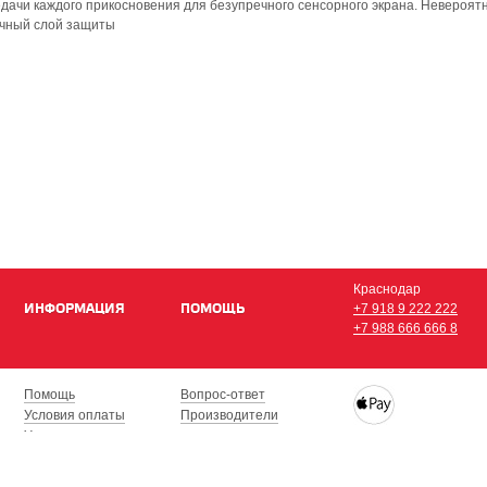
дачи каждого прикосновения для безупречного сенсорного экрана. Невероят
рочный слой защиты
Краснодар
ИНФОРМАЦИЯ
ПОМОЩЬ
+7 918 9 222 222
+7 988 666 666 8
Помощь
Вопрос-ответ
Условия оплаты
Производители
Условия доставки
Купить iPhone, iPad,
Гарантия на товар
с доставкой по Кра
Сочи, Геленджик, Н