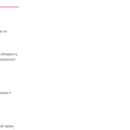
ры из
тойчивость
каленного
аров и
ый экран