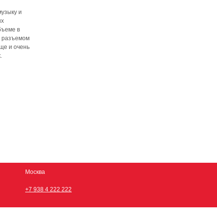
музыку и
их
бъеме в
и разъемом
еще и очень
.
Москва
+7 938 4 222 222