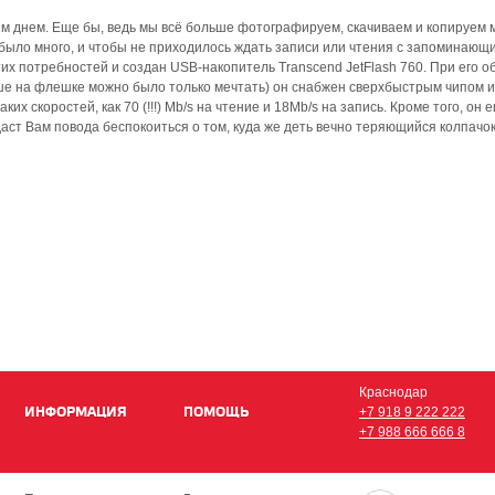
ым днем. Еще бы, ведь мы всё больше фотографируем, скачиваем и копируем 
 было много, и чтобы не приходилось ждать записи или чтения с запоминающ
тих потребностей и создан USB-накопитель Transcend JetFlash 760. При его о
ьше на флешке можно было только мечтать) он снабжен сверхбыстрым чипом 
ких скоростей, как 70 (!!!) Mb/s на чтение и 18Mb/s на запись. Кроме того, он 
аст Вам повода беспокоиться о том, куда же деть вечно теряющийся колпачок
Краснодар
ИНФОРМАЦИЯ
ПОМОЩЬ
+7 918 9 222 222
+7 988 666 666 8