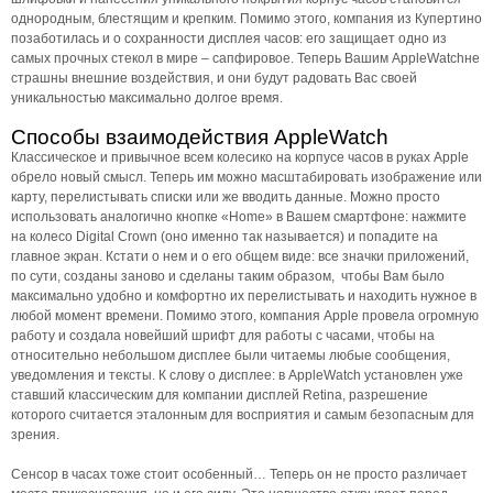
однородным, блестящим и крепким. Помимо этого, компания из Купертино
позаботилась и о сохранности дисплея часов: его защищает одно из
самых прочных стекол в мире – сапфировое. Теперь Вашим AppleWatchне
страшны внешние воздействия, и они будут радовать Вас своей
уникальностью максимально долгое время.
Способы взаимодействия AppleWatch
Классическое и привычное всем колесико на корпусе часов в руках Apple
обрело новый смысл. Теперь им можно масштабировать изображение или
карту, перелистывать списки или же вводить данные. Можно просто
использовать аналогично кнопке «Home» в Вашем смартфоне: нажмите
на колесо Digital Crown (оно именно так называется) и попадите на
главное экран. Кстати о нем и о его общем виде: все значки приложений,
по сути, созданы заново и сделаны таким образом, чтобы Вам было
максимально удобно и комфортно их перелистывать и находить нужное в
любой момент времени. Помимо этого, компания Apple провела огромную
работу и создала новейший шрифт для работы с часами, чтобы на
относительно небольшом дисплее были читаемы любые сообщения,
уведомления и тексты. К слову о дисплее: в AppleWatch установлен уже
ставший классическим для компании дисплей Retina, разрешение
которого считается эталонным для восприятия и самым безопасным для
зрения.
Сенсор в часах тоже стоит особенный… Теперь он не просто различает