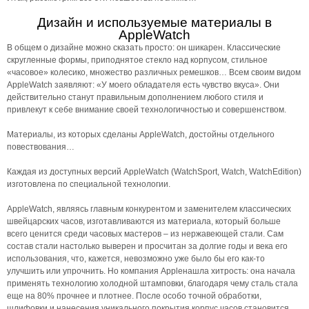
Дизайн и используемые материалы в
AppleWatch
В общем о дизайне можно сказать просто: он шикарен. Классические
скругленные формы, приподнятое стекло над корпусом, стильное
«часовое» колесико, множество различных ремешков… Всем своим видом
AppleWatch заявляют: «У моего обладателя есть чувство вкуса». Они
действительно станут правильным дополнением любого стиля и
привлекут к себе внимание своей технологичностью и совершенством.
Материалы, из которых сделаны AppleWatch, достойны отдельного
повествования…
Каждая из доступных версий AppleWatch (WatchSport, Watch, WatchEdition)
изготовлена по специальной технологии.
AppleWatch, являясь главным конкурентом и заменителем классических
швейцарских часов, изготавливаются из материала, который больше
всего ценится среди часовых мастеров – из нержавеющей стали. Сам
состав стали настолько выверен и просчитан за долгие годы и века его
использования, что, кажется, невозможно уже было бы его как-то
улучшить или упрочнить. Но компания Appleнашла хитрость: она начала
применять технологию холодной штамповки, благодаря чему сталь стала
еще на 80% прочнее и плотнее. После особо точной обработки,
шлифовки и нанесения уникального покрытия корпус часов становится