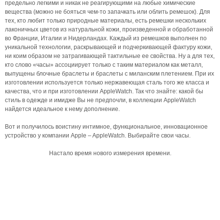
предельно легкими и никак не реагирующими на любые химические
вещества (можно не бояться чем-то запачкать или облить ремешок). Для
тех, кто любит только природные материалы, есть ремешки нескольких
лаконичных цветов из натуральной кожи, произведенной и обработанной
во Франции, Италии и Нидерландах. Каждый из ремешков выполнен по
уникальной технологии, раскрывающей и подчеркивающей фактуру кожи,
ни коим образом не затрагивающей тактильные ее свойства. Ну а для тех,
кто слово «часы» ассоциирует только с таким материалом как металл,
выпущены блочные браслеты и браслеты с миланским плетением. При их
изготовлении используется только нержавеющая сталь того же класса и
качества, что и при изготовлении AppleWatch. Так что знайте: какой бы
стиль в одежде и имидже Вы не предпочли, в коллекции AppleWatch
найдется идеальное к нему дополнение.
Вот и получилось воистину интимное, функциональное, инновационное
устройство у компании Apple – AppleWatch. Выбирайте свои часы.
Настало время нового измерения времени.