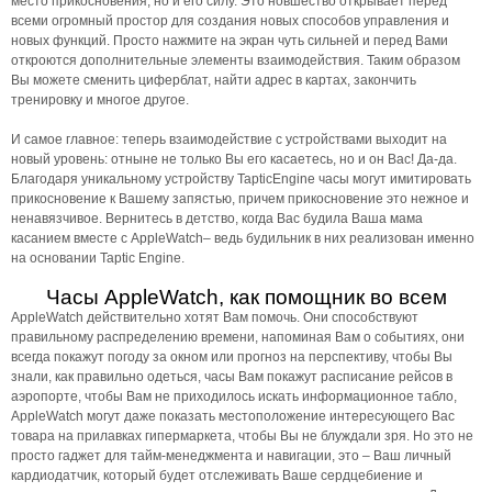
место прикосновения, но и его силу. Это новшество открывает перед
всеми огромный простор для создания новых способов управления и
новых функций. Просто нажмите на экран чуть сильней и перед Вами
откроются дополнительные элементы взаимодействия. Таким образом
Вы можете сменить циферблат, найти адрес в картах, закончить
тренировку и многое другое.
И самое главное: теперь взаимодействие с устройствами выходит на
новый уровень: отныне не только Вы его касаетесь, но и он Вас! Да-да.
Благодаря уникальному устройству TapticEngine часы могут имитировать
прикосновение к Вашему запястью, причем прикосновение это нежное и
ненавязчивое. Вернитесь в детство, когда Вас будила Ваша мама
касанием вместе с AppleWatch– ведь будильник в них реализован именно
на основании Taptic Engine.
Часы AppleWatch, как помощник во всем
AppleWatch действительно хотят Вам помочь. Они способствуют
правильному распределению времени, напоминая Вам о событиях, они
всегда покажут погоду за окном или прогноз на перспективу, чтобы Вы
знали, как правильно одеться, часы Вам покажут расписание рейсов в
аэропорте, чтобы Вам не приходилось искать информационное табло,
AppleWatch могут даже показать местоположение интересующего Вас
товара на прилавках гипермаркета, чтобы Вы не блуждали зря. Но это не
просто гаджет для тайм-менеджмента и навигации, это – Ваш личный
кардиодатчик, который будет отслеживать Ваше сердцебиение и