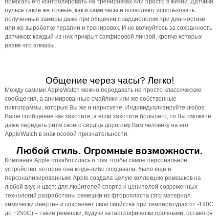
помогать его контролировать на тренировках или просто в жизни. Датчики
пульса такие же точные, как и сами часы и позволяют использовать
полученные замеры даже при общении с кардиологом при диагностике
или же выработке терапии и тренировок. И не волнуйтесь за сохранность
датчиков: каждый из них прикрыт сапфировой линзой, крепче которых
разве что алмазы.
Общение через часы? Легко!
Между самими AppleWatch можно передавать не просто классические
сообщения, а анимированные смайлики или же собственные
пиктограммы, которые Вы же и нарисуете. Индивидуализируйте любое
Ваше сообщение как захотите, а если захотите большего, то Вы сможете
даже передать ритм своего сердца дорогому Вам человеку на его
AppleWatch в знак особой признательности.
Любой стиль. Огромные возможности.
Компания Apple позаботилась о том, чтобы самое персональное
устройство, которое она когда-либо создавала, было еще и
персонализированным: Apple создала целую коллекцию ремешков на
любой вкус и цвет: для любителей спорта и ценителей современных
технологий разработаны ремешки из фторопласта (это материал
химически инертен и сохраняет свои свойства при температурах от -190С
до +250С) – такие ремешки, будучи катастрофически прочными, остаются