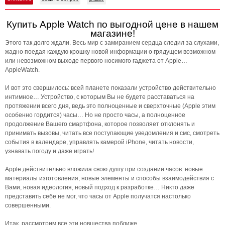
Купить Apple Watch по выгодной цене в нашем
магазине!
Этого так долго ждали. Весь мир с замиранием сердца следил за слухами,
жадно поедая каждую крошку новой информации о грядущем возможном
или невозможном выходе первого носимого гаджета от Apple…
AppleWatch.
И вот это свершилось: всей планете показали устройство действительно
интимное… Устройство, с которым Вы не будете расставаться на
протяжении всего дня, ведь это полноценные и сверхточные (Apple этим
особенно гордится) часы… Но не просто часы, а полноценное
продолжение Вашего смартфона, которое позволяет отклонять и
принимать вызовы, читать все поступающие уведомления и смс, смотреть
события в календаре, управлять камерой iPhone, читать новости,
узнавать погоду и даже играть!
Apple действительно вложила свою душу при создании часов: новые
материалы изготовления, новые элементы и способы взаимодействия с
Вами, новая идеология, новый подход к разработке… Никто даже
представить себе не мог, что часы от Apple получатся настолько
совершенными.
Итак, рассмотрим все эти новшества поближе…