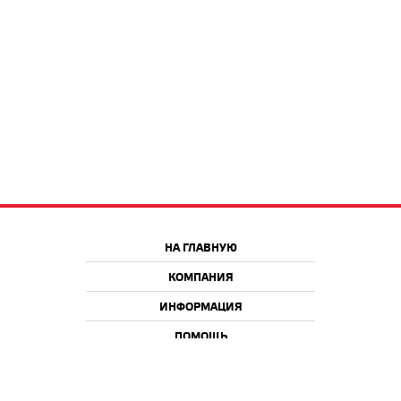
НА ГЛАВНУЮ
КОМПАНИЯ
ИНФОРМАЦИЯ
ПОМОЩЬ
Краснодар
Москва
+7 918 9 222 222
+7 988 666 666 8
+7 938 4 222 222