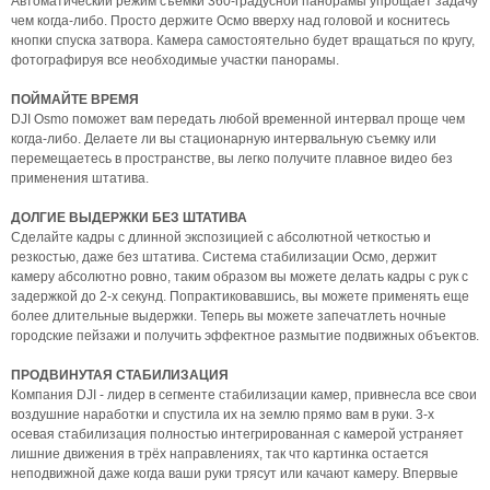
Автоматический режим съемки 360-градусной панорамы упрощает задачу
чем когда-либо. Просто держите Осмо вверху над головой и коснитесь
кнопки спуска затвора. Камера самостоятельно будет вращаться по кругу,
фотографируя все необходимые участки панорамы.
ПОЙМАЙТЕ ВРЕМЯ
DJI Osmo поможет вам передать любой временной интервал проще чем
когда-либо. Делаете ли вы стационарную интервальную съемку или
перемещаетесь в пространстве, вы легко получите плавное видео без
применения штатива.
ДОЛГИЕ ВЫДЕРЖКИ БЕЗ ШТАТИВА
Сделайте кадры с длинной экспозицией с абсолютной четкостью и
резкостью, даже без штатива. Система стабилизации Осмо, держит
камеру абсолютно ровно, таким образом вы можете делать кадры с рук с
задержкой до 2-х секунд. Попрактиковавшись, вы можете применять еще
более длительные выдержки. Теперь вы можете запечатлеть ночные
городские пейзажи и получить эффектное размытие подвижных объектов.
ПРОДВИНУТАЯ СТАБИЛИЗАЦИЯ
Компания DJI - лидер в сегменте стабилизации камер, привнесла все свои
воздушние наработки и спустила их на землю прямо вам в руки. 3-х
осевая стабилизация полностью интегрированная с камерой устраняет
лишние движения в трёх направлениях, так что картинка остается
неподвижной даже когда ваши руки трясут или качают камеру. Впервые