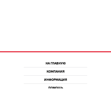
НА ГЛАВНУЮ
КОМПАНИЯ
ИНФОРМАЦИЯ
ПОМОЩЬ
Краснодар
Москва
+7 918 9 222 222
+7 988 666 666 8
+7 938 4 222 222