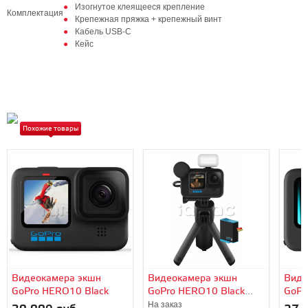
Изогнутое клеящееся крепление
Комплектация
Крепежная пряжка + крепежный винт
Кабель USB-C
Кейс
Похожие товары
Видеокамера экшн
Видеокамера экшн
Виде
GoPro HERO10 Black
GoPro HERO10 Black
GoPr
Creator Edition
На заказ