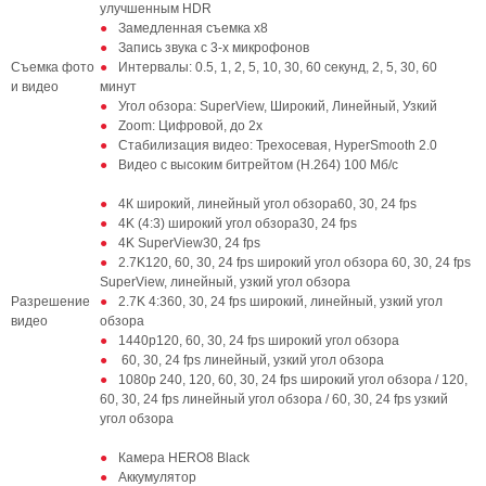
улучшенным HDR
Замедленная съемка х8
Запись звука с 3-х микрофонов
Съемка фото
Интервалы: 0.5, 1, 2, 5, 10, 30, 60 секунд, 2, 5, 30, 60
и видео
минут
Угол обзора: SuperView, Широкий, Линейный, Узкий
Zoom: Цифровой, до 2x
Стабилизация видео: Трехосевая, HyperSmooth 2.0
Видео с высоким битрейтом (H.264) 100 Mб/с
4К широкий, линейный угол обзора60, 30, 24 fps
4K (4:3) широкий угол обзора30, 24 fps
4K SuperView30, 24 fps
2.7K120, 60, 30, 24 fps широкий угол обзора 60, 30, 24 fps
SuperView, линейный, узкий угол обзора
Разрешение
2.7K 4:360, 30, 24 fps широкий, линейный, узкий угол
видео
обзора
1440p120, 60, 30, 24 fps широкий угол обзора
60, 30, 24 fps линейный, узкий угол обзора
1080p 240, 120, 60, 30, 24 fps широкий угол обзора / 120,
60, 30, 24 fps линейный угол обзора / 60, 30, 24 fps узкий
угол обзора
Камера HERO8 Black
Аккумулятор