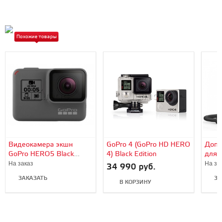
Похожие товары
Видеокамера экшн
GoPro 4 (GoPro HD HERO
Допо
GoPro HERO5 Black
4) Black Edition
для 
Edition
(Exte
На заказ
На за
34 990 руб.
ЗАКАЗАТЬ
ЗА
В КОРЗИНУ