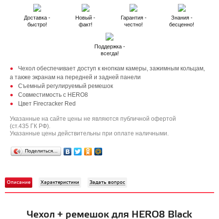
Доставка -
Новый -
Гарантия -
Знания -
быстро!
факт!
честно!
бесценно!
Поддержка -
всегда!
Чехол обеспечивает доступ к кнопкам камеры, зажимным кольцам,
а также экранам на передней и задней панели
Съемный регулируемый ремешок
Совместимость с HERO8
Цвет Firecracker Red
Указанные на сайте цены не являются публичной офертой
(ст.435 ГК РФ).
Указанные цены действительны при оплате наличными.
Поделиться…
Описание
Характеристики
Задать вопрос
Чехол + ремешок для HERO8 Black