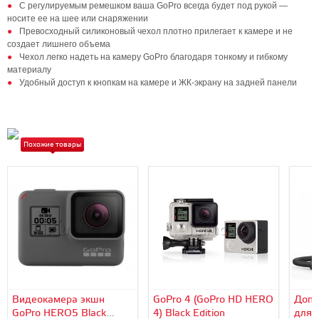
С регулируемым ремешком ваша GoPro всегда будет под рукой —
носите ее на шее или снаряжении
Превосходный силиконовый чехол плотно прилегает к камере и не
создает лишнего объема
Чехол легко надеть на камеру GoPro благодаря тонкому и гибкому
материалу
Удобный доступ к кнопкам на камере и ЖК-экрану на задней панели
Похожие товары
Видеокамера экшн
GoPro 4 (GoPro HD HERO
Допо
GoPro HERO5 Black
4) Black Edition
для 