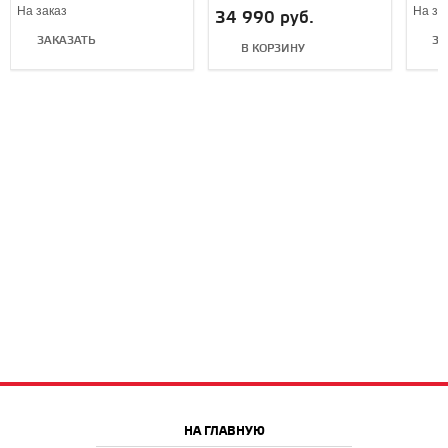
Edition
(Exte
На заказ
На за
34 990 руб.
ЗАКАЗАТЬ
ЗА
В КОРЗИНУ
НА ГЛАВНУЮ