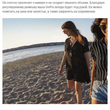
Он плотно прилегает к камере и не создает лишнего объема. Благодаря
регулируемому ремешку ваша GoPro всегда будет под рукой. Ее можно
повесить на шею или запястье, а также закрепить на снаряжении.