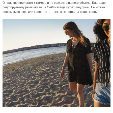
Он плотно прилегает к камере и не создает лишнего объема. Благодаря
регулируемому ремешку ваша GoPro всегда будет под рукой. Ее можно
повесить на шею или запястье, а также закрепить на снаряжении.