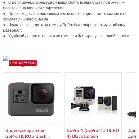
С регулируемым ремешком ваша GoPro всегда будет под рукой —
носите ее на шее или снаряжении
Превосходный силиконовый чехол плотно прилегает к камере и не
создает лишнего объема
Чехол легко надеть на камеру GoPro благодаря тонкому и гибкому
материалу
Удобный доступ к кнопкам на камере и ЖК-экрану на задней панели
Похожие товары
Видеокамера экшн
GoPro 4 (GoPro HD HERO
Допо
GoPro HERO5 Black
4) Black Edition
для 