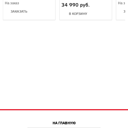
Edition
(Exte
На заказ
На за
34 990 руб.
ЗАКАЗАТЬ
ЗА
В КОРЗИНУ
НА ГЛАВНУЮ