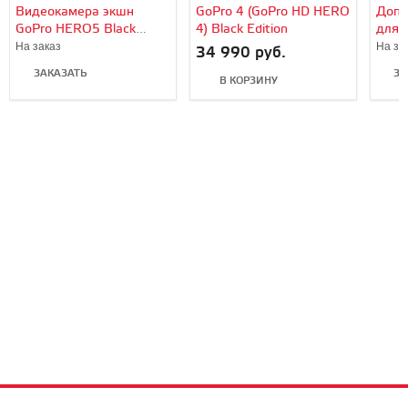
Видеокамера экшн
GoPro 4 (GoPro HD HERO
Допо
GoPro HERO5 Black
4) Black Edition
для 
Edition
(Exte
На заказ
На за
34 990 руб.
ЗАКАЗАТЬ
ЗА
В КОРЗИНУ