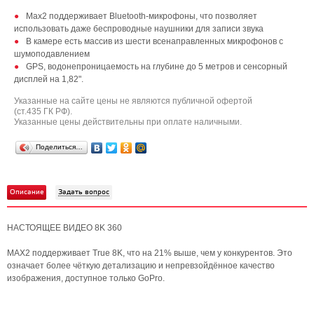
Max2 поддерживает Bluetooth-микрофоны, что позволяет
использовать даже беспроводные наушники для записи звука
В камере есть массив из шести всенаправленных микрофонов с
шумоподавлением
GPS, водонепроницаемость на глубине до 5 метров и сенсорный
дисплей на 1,82".
Указанные на сайте цены не являются публичной офертой
(ст.435 ГК РФ).
Указанные цены действительны при оплате наличными.
Поделиться…
Описание
Задать вопрос
НАСТОЯЩЕЕ ВИДЕО 8K 360
MAX2 поддерживает True 8K, что на 21% выше, чем у конкурентов. Это
означает более чёткую детализацию и непревзойдённое качество
изображения, доступное только GoPro.