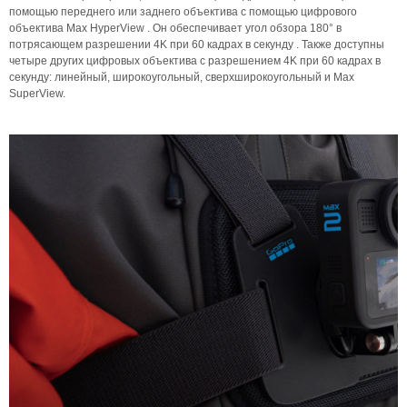
помощью переднего или заднего объектива с помощью цифрового
объектива Max HyperView . Он обеспечивает угол обзора 180° в
потрясающем разрешении 4K при 60 кадрах в секунду . Также доступны
четыре других цифровых объектива с разрешением 4K при 60 кадрах в
секунду: линейный, широкоугольный, сверхширокоугольный и Max
SuperView.