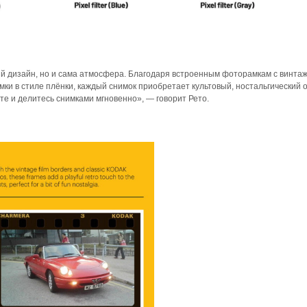
ий дизайн, но и сама атмосфера. Благодаря встроенным фоторамкам с винт
мки в стиле плёнки, каждый снимок приобретает культовый, ностальгический 
те и делитесь снимками мгновенно», — говорит Рето.