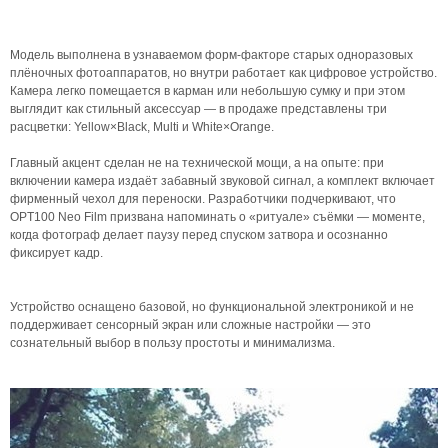
Модель выполнена в узнаваемом форм-факторе старых одноразовых
плёночных фотоаппаратов, но внутри работает как цифровое устройство.
Камера легко помещается в карман или небольшую сумку и при этом
выглядит как стильный аксессуар — в продаже представлены три
расцветки: Yellow×Black, Multi и White×Orange.
Главный акцент сделан не на технической мощи, а на опыте: при
включении камера издаёт забавный звуковой сигнал, а комплект включает
фирменный чехол для переноски. Разработчики подчеркивают, что
OPT100 Neo Film призвана напоминать о «ритуале» съёмки — моменте,
когда фотограф делает паузу перед спуском затвора и осознанно
фиксирует кадр.
Устройство оснащено базовой, но функциональной электроникой и не
поддерживает сенсорный экран или сложные настройки — это
сознательный выбор в пользу простоты и минимализма.