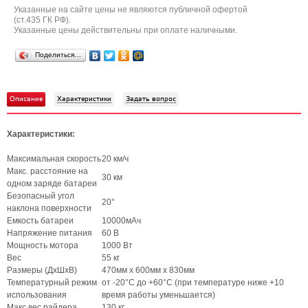
Указанные на сайте цены не являются публичной офертой
(ст.435 ГК РФ).
Указанные цены действительны при оплате наличными.
Поделиться…
Описание
Характеристики
Задать вопрос
Характеристики:
Максимальная скорость
20 км/ч
Макс. расстояние на
30 км
одном заряде батареи
Безопасный угол
20°
наклона поверхности
Емкость батареи
10000мАч
Напряжение питания
60 В
Мощность мотора
1000 Вт
Вес
55 кг
Размеры (ДxШxВ)
470мм x 600мм x 830мм
Температурный режим
от -20°C до +60°C (при температуре ниже +10
использования
время работы уменьшается)
Макс вес райдера
130 кг