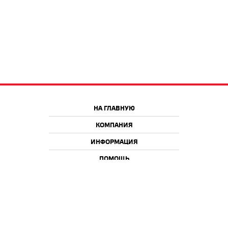
НА ГЛАВНУЮ
КОМПАНИЯ
ИНФОРМАЦИЯ
ПОМОЩЬ
Краснодар
Москва
+7 918 9 222 222
+7 988 666 666 8
+7 938 4 222 222
2026 © iQmac.ru