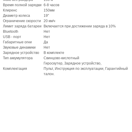
Время полной зарядки
6-8 часов
Клиренс
150мм
Диаметр колеса
19"
Ограничение скорости
20 км/ч
Лимит заряда батареи
Включается при достижении заряда в 10%
Bluetooth
Нет
USB - порт
Нет
Габаритные огни
Да
Звуковые динамики
Нет
Зарядное устройство
В комплекте
Тип аккумулятора
Свинцово-кислотный
Гироскутер, Зарядное устройство,
Комплектация
Пульт, Инструкция по эксплуатации, Гарантийный
талон.