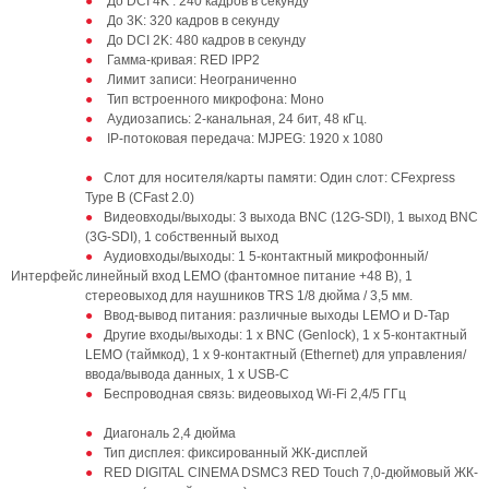
До DCI 4K : 240 кадров в секунду
До 3K: 320 кадров в секунду
До DCI 2K: 480 кадров в секунду
Гамма-кривая: RED IPP2
Лимит записи: Неограниченно
Тип встроенного микрофона: Моно
Аудиозапись: 2-канальная, 24 бит, 48 кГц.
IP-потоковая передача: MJPEG: 1920 x 1080
Слот для носителя/карты памяти: Один слот: CFexpress
Type B (CFast 2.0)
Видеовходы/выходы: 3 выхода BNC (12G-SDI), 1 выход BNC
(3G-SDI), 1 собственный выход
Аудиовходы/выходы: 1 5-контактный микрофонный/
Интерфейс
линейный вход LEMO (фантомное питание +48 В), 1
стереовыход для наушников TRS 1/8 дюйма / 3,5 мм.
Ввод-вывод питания: различные выходы LEMO и D-Tap
Другие входы/выходы: 1 x BNC (Genlock), 1 x 5-контактный
LEMO (таймкод), 1 x 9-контактный (Ethernet) для управления/
ввода/вывода данных, 1 x USB-C
Беспроводная связь: видеовыход Wi-Fi 2,4/5 ГГц
Диагональ 2,4 дюйма
Тип дисплея: фиксированный ЖК-дисплей
RED DIGITAL CINEMA DSMC3 RED Touch 7,0-дюймовый ЖК-