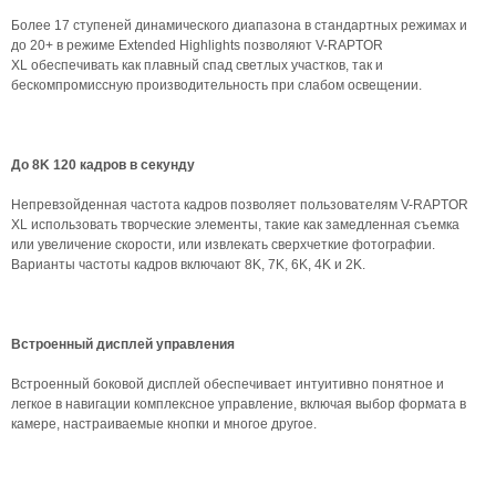
Более 17 ступеней динамического диапазона в стандартных режимах и
до 20+ в режиме Extended Highlights позволяют V-RAPTOR
XL обеспечивать как плавный спад светлых участков, так и
бескомпромиссную производительность при слабом освещении.
До 8K 120 кадров в секунду
Непревзойденная частота кадров позволяет пользователям V-RAPTOR
XL использовать творческие элементы, такие как замедленная съемка
или увеличение скорости, или извлекать сверхчеткие фотографии.
Варианты частоты кадров включают 8K, 7K, 6K, 4K и 2K.
Встроенный дисплей управления
Встроенный боковой дисплей обеспечивает интуитивно понятное и
легкое в навигации комплексное управление, включая выбор формата в
камере, настраиваемые кнопки и многое другое.