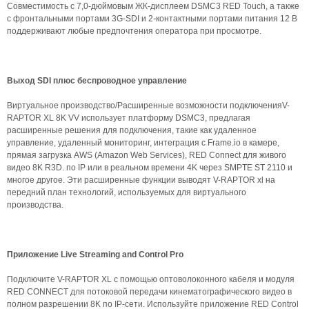
Совместимость с 7,0-дюймовым ЖК-дисплеем DSMC3 RED Touch, а также
с фронтальными портами 3G-SDI и 2-контактными портами питания 12 В
поддерживают любые предпочтения оператора при просмотре.
Выход SDI плюс беспроводное управление
Виртуальное производство/Расширенные возможности подключенияV-
RAPTOR XL 8K VV использует платформу DSMC3, предлагая
расширенные решения для подключения, такие как удаленное
управление, удаленный мониторинг, интеграция с Frame.io в камере,
прямая загрузка AWS (Amazon Web Services), RED Connect для живого
видео 8K R3D. по IP или в реальном времени 4K через SMPTE ST 2110 и
многое другое. Эти расширенные функции выводят V-RAPTOR xl на
передний план технологий, используемых для виртуального
производства.
Приложение Live Streaming and Control Pro
Подключите V-RAPTOR XL с помощью оптоволоконного кабеля и модуля
RED CONNECT для потоковой передачи кинематографического видео в
полном разрешении 8K по IP-сети. Используйте приложение RED Control