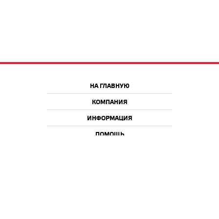
НА ГЛАВНУЮ
КОМПАНИЯ
ИНФОРМАЦИЯ
ПОМОЩЬ
Краснодар
Москва
+7 918 9 222 222
+7 988 666 666 8
+7 938 4 222 222
2026 © iQmac.ru
Все права защищены