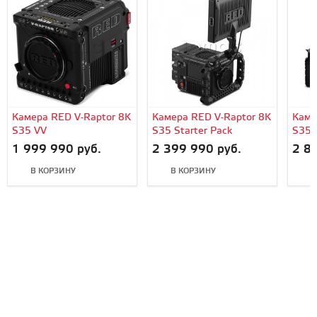
Камера RED V-Raptor 8K
Камера RED V-Raptor 8K
Каме
S35 VV
S35 Starter Pack
S35 
(Gold
1 999 990 руб.
2 399 990 руб.
2 8
В КОРЗИНУ
В КОРЗИНУ
В