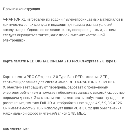
Прочная конструкция
V-RAPTOR XL изготовлен из водо- и пыленепроницаемых материалов в
критических зонах корпуса и подходит для самых разных условий
эксплуатации. Однако он не является водонепроницаемым, и с ним
следует обращаться так же, как с любой высококачественной
электроникой.
Карта памяти RED DIGITAL CINEMA 2TB PRO CFexpress 2.0 Type B
Карта памяти PRO CFexpress 2.0 Type B от RED емкостью 2 ТБ ,
сертифицированная для систем камер RED V-RAPTOR и KOMODO-
X, обеспечивает защиту от перегрева, работает с пониженным
энергопотреблением и помогает обеспечить запись с высокой скоростью
передачи данных. Эта карта может захватывать любую частоту кадров и
разрешение, включая Full HD и необработанное видео 4K, 6K, 8K и 12K.
Он имеет емкость 2 ТБ и использует шину PCIe 3.0 x2 для обеспечения
максимальной скорости чтения/записи 1785 МБ/с.
Комплектация: