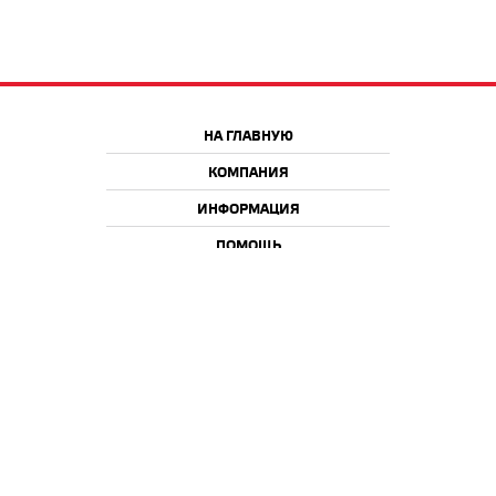
НА ГЛАВНУЮ
КОМПАНИЯ
ИНФОРМАЦИЯ
ПОМОЩЬ
Краснодар
Москва
+7 918 9 222 222
+7 988 666 666 8
+7 938 4 222 222
2026 © iQmac.ru
Все права защищены