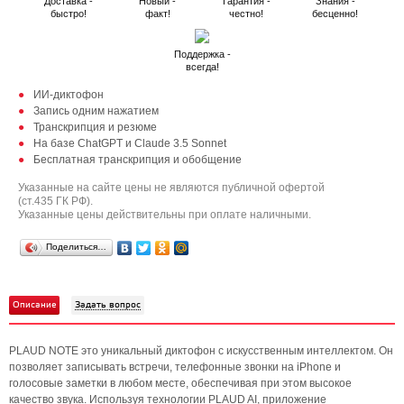
Доставка -
Новый -
Гарантия -
Знания -
быстро!
факт!
честно!
бесценно!
Поддержка -
всегда!
ИИ-диктофон
Запись одним нажатием
Транскрипция и резюме
На базе ChatGPT и Claude 3.5 Sonnet
Бесплатная транскрипция и обобщение
Указанные на сайте цены не являются публичной офертой
(ст.435 ГК РФ).
Указанные цены действительны при оплате наличными.
Поделиться…
Описание
Задать вопрос
PLAUD NOTE это уникальный диктофон с искусственным интеллектом. Он
позволяет записывать встречи, телефонные звонки на iPhone и
голосовые заметки в любом месте, обеспечивая при этом высокое
качество звука. Используя технологии PLAUD AI, приложение