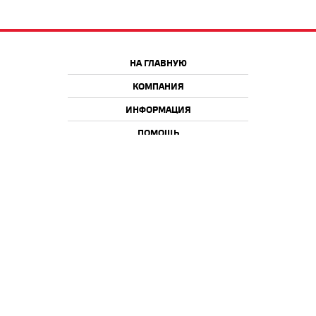
НА ГЛАВНУЮ
КОМПАНИЯ
ИНФОРМАЦИЯ
ПОМОЩЬ
Краснодар
Москва
+7 918 9 222 222
+7 988 666 666 8
+7 938 4 222 222
2026 © iQmac.ru
Все права защищены