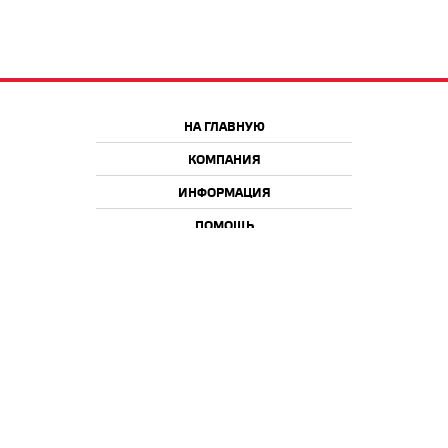
НА ГЛАВНУЮ
КОМПАНИЯ
ИНФОРМАЦИЯ
ПОМОЩЬ
Краснодар
Москва
+7 918 9 222 222
+7 988 666 666 8
+7 938 4 222 222
2026 © iQmac.ru
Все права защищены