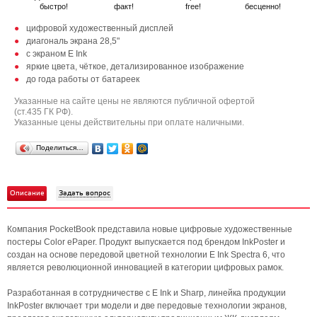
быстро!
факт!
free!
бесценно!
цифровой художественный дисплей
диагональ экрана 28,5"
с экраном E Ink
яркие цвета, чёткое, детализированное изображение
до года работы от батареек
Указанные на сайте цены не являются публичной офертой
(ст.435 ГК РФ).
Указанные цены действительны при оплате наличными.
Поделиться…
Описание
Задать вопрос
Компания PocketBook представила новые цифровые художественные
постеры Color ePaper. Продукт выпускается под брендом InkPoster и
создан на основе передовой цветной технологии E Ink Spectra 6, что
является революционной инновацией в категории цифровых рамок.
Разработанная в сотрудничестве с E Ink и Sharp, линейка продукции
InkPoster включает три модели и две передовые технологии экранов,