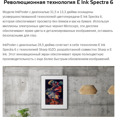
Революционная технология E Ink Spectra 6
Модели InkPoster с диагональю 31,5 и 13,3 дюйма оснащены
усовершенствованной технологией цветопередачи E Ink Spectra 6,
которая обеспечивает просмотр без бликов и как на бумаге. Используя
миллионы электронных цветных чернил Microcups, эти дисплеи
обеспечивают яркие цвета и детализированные изображения, оставаясь
безопасными для глаз.
InkPoster с диагональю 28,5 дюйма сочетает в себе технологию E Ink
Spectra 6 с технологией Sharp IGZO, разработанной совместно Sharp и E
Ink. Этот инновационный экран обеспечивает яркую полноцветную
производительность с еще более быстрым обновлением изображений.