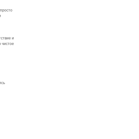
 просто
и
тствие и
о чистое
ясь