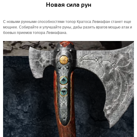
Новая сила рун
С новыми рунными способностями топор Кратоса Левиафан станет еще
мощнее. Собирайте и улучшайте руны, дабы разить врагов мощью атак и
боевых приемов топора Левиафана.