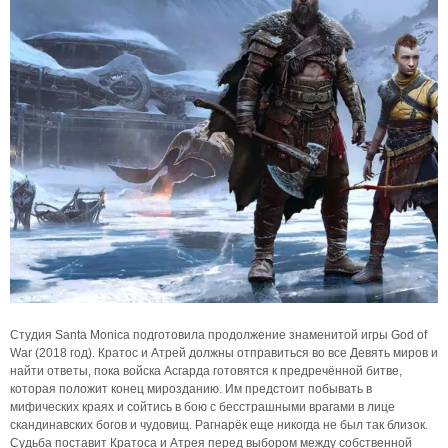
Студия Santa Monica подготовила продолжение знаменитой игры God of
War (2018 год). Кратос и Атрей должны отправиться во все Девять миров и
найти ответы, пока войска Асгарда готовятся к предречённой битве,
которая положит конец мирозданию. Им предстоит побывать в
мифических краях и сойтись в бою с бесстрашными врагами в лице
скандинавских богов и чудовищ. Рагнарёк еще никогда не был так близок.
Судьба поставит Кратоса и Атрея перед выбором между собственной