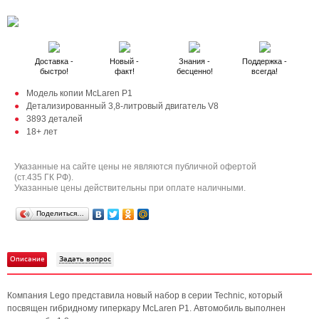
Доставка -
Новый -
Знания -
Поддержка -
быстро!
факт!
бесценно!
всегда!
Модель копии McLaren P1
Детализированный 3,8-литровый двигатель V8
3893 деталей
18+ лет
Указанные на сайте цены не являются публичной офертой
(ст.435 ГК РФ).
Указанные цены действительны при оплате наличными.
Поделиться…
Описание
Задать вопрос
Компания Lego представила новый набор в серии Technic, который
посвящен гибридному гиперкару McLaren P1. Автомобиль выполнен