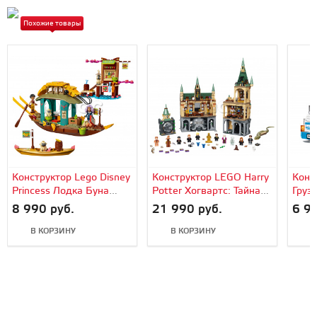
Похожие товары
Конструктор Lego Disney
Конструктор LEGO Harry
Конс
Princess Лодка Буна
Potter Хогвартс: Тайная
Груз
(43185)
комната (76389)
(602
8 990 руб.
21 990 руб.
6 99
В КОРЗИНУ
В КОРЗИНУ
В