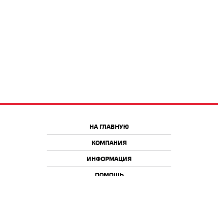
НА ГЛАВНУЮ
КОМПАНИЯ
ИНФОРМАЦИЯ
ПОМОЩЬ
Краснодар
Москва
+7 918 9 222 222
+7 988 666 666 8
+7 938 4 222 222