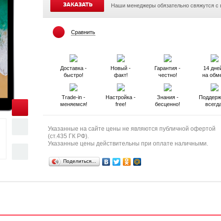
ЗАКАЗАТЬ
Наши менеджеры обязательно свяжутся с
Сравнить
Доставка -
Новый -
Гарантия -
14 дней
быстро!
факт!
честно!
на обм
Trade-in -
Настройка -
Знания -
Поддерж
меняемся!
free!
бесценно!
всегд
Указанные на сайте цены не являются публичной офертой
(ст.435 ГК РФ).
Указанные цены действительны при оплате наличными.
Поделиться…