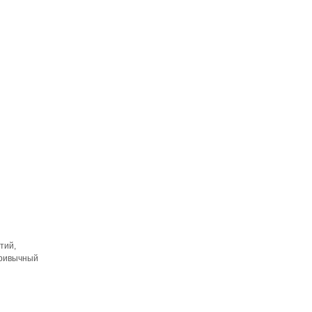
тий,
привычный