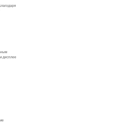
 Благодаря
т
льным
ом дисплее
еме