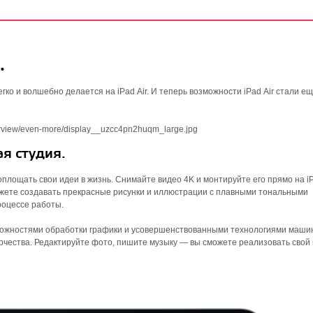
.
егко и волшебно делается на iPad Air. И теперь возможности iPad Air стали е
я студия.
лощать свои идеи в жизнь. Снимайте видео 4K и монтируйте его прямо на iPa
можете создавать прекрасные рисунки и иллюстрации с плавными тональными
роцессе работы.
можностями обработки графики и усовершенст­вованными технологиями маши
рчества. Редактируйте фото, пишите музыку — вы сможете реализовать свой