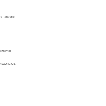
ые наброски
авиатуре
 рассказов.