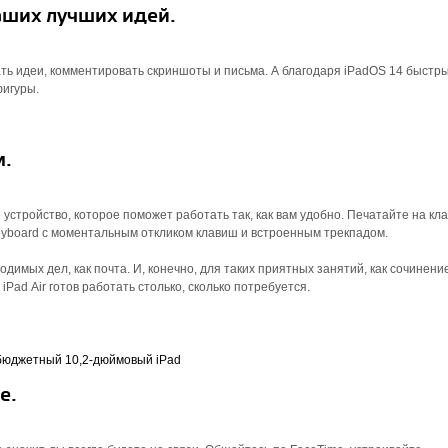
ших лучших идей.
вать идеи, комментировать скриншоты и письма. А благодаря iPadOS 14 быстр
фигуры.
м.
стройство, которое поможет работать так, как вам удобно. Печатайте на кл
Keyboard с моментальным откликом клавиш и встроенным трекпадом.
димых дел, как почта. И, конечно, для таких приятных занятий, как сочинение
Pad Air готов работать столько, сколько потребуется.
е.