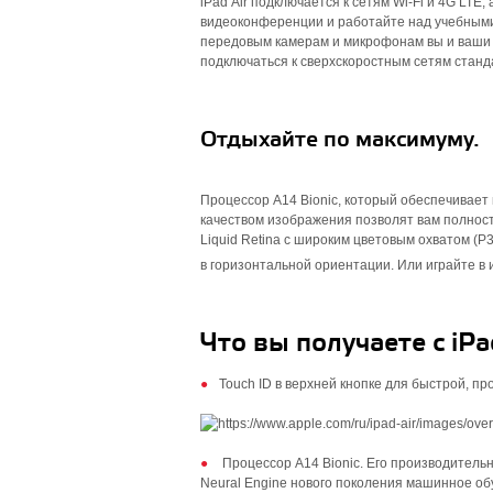
iPad Air подключается к сетям Wi‑Fi и 4G LTE,
видеоконференции и работайте над учебными 
передовым камерам и микрофонам вы и ваши с
подключаться к сверх­скоростным сетям станда
Отдыхайте по максимуму.
Процессор A14 Bionic, который обеспечивает
качеством изображения позволят вам полност
Liquid Retina с широким цветовым охватом (
в горизонтальной ориентации. Или играйте в
Что вы получаете с iPad
Touch ID в верхней кнопке для быстрой, п
Процессор A14 Bionic. Его производи­тель
Neural Engine нового поколения машинное об