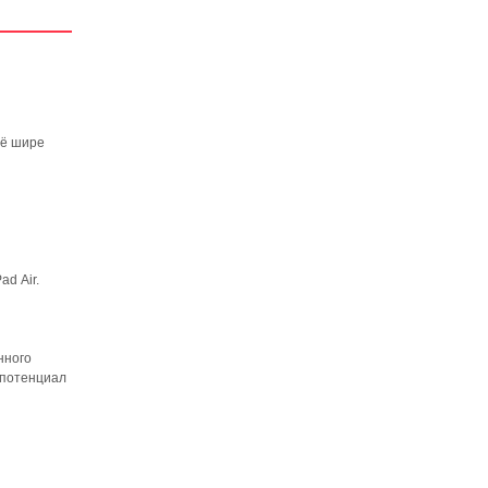
щё шире
d Air.
нного
 потенциал