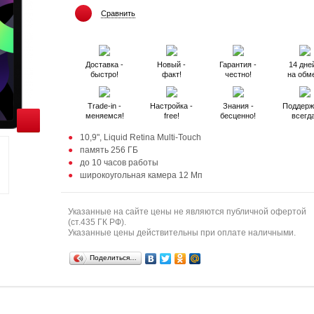
Сравнить
Доставка -
Новый -
Гарантия -
14 дней
быстро!
факт!
честно!
на обм
Trade-in -
Настройка -
Знания -
Поддерж
меняемся!
free!
бесценно!
всегд
10,9", Liquid Retina Multi‑Touch
память 256 ГБ
до 10 часов работы
широкоугольная камера 12 Мп
Указанные на сайте цены не являются публичной офертой
(ст.435 ГК РФ).
Указанные цены действительны при оплате наличными.
Поделиться…