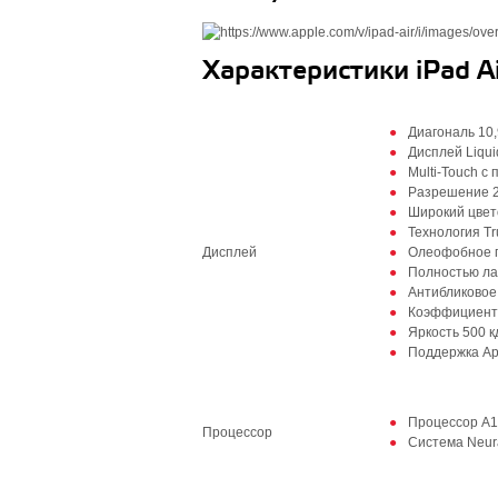
Характеристики iPad Ai
Диагональ 10,
Дисплей Liqui
Multi‑Touch с
Разрешение 2
Широкий цвето
Технология Tr
Дисплей
Олеофобное п
Полностью л
Антибликовое
Коэффициент
Яркость 500 к
Поддержка App
Процессор A14
Процессор
Система Neur