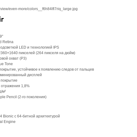
r
9"
d Retina
 подсветкой LED и технологией IPS
360×1640 пикселей (264 пикселя на дюйм)
вой охват (P3)
ue Tone
окрытие, устойчивое к появлению следов от пальцев
аминированный дисплей
 покрытие
 отражения 1,8%
д/м²
le Pencil (2‑го поколения)
 Bionic с 64-битной архитектурой
al Engine