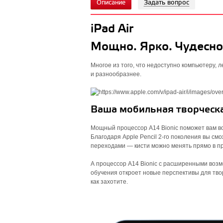
Описание
Задать вопрос
iPad Air
Мощно. Ярко. Чудесно
Многое из того, что недоступно компьютеру, л
и разнообразнее.
Ваша мобильная творческа
Мощный процессор A14 Bionic поможет вам воп
Благодаря Apple Pencil 2‑го поколения вы с
переходами — кисти можно менять прямо в п
А процессор A14 Bionic с расширенными воз
обучения откроет новые перспективы для тво
как захотите.