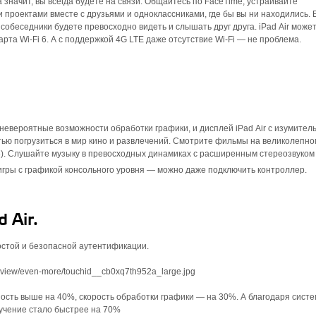
 а значит, вы всегда будете на связи. Общайтесь по FaceTime, устраивайте
проектами вместе с друзьями и однокласс­никами, где бы вы ни находились.
обеседники будете превосходно видеть и слышать друг друга. iPad Air може
рта Wi‑Fi 6. А с поддержкой 4G LTE даже отсутствие Wi‑Fi — не проблема.
 невероятные возможности обработки графики, и дисплей iPad Air с изумите
ью погрузиться в мир кино и развлечений. Смотрите фильмы на великолепн
P3). Слушайте музыку в превосходных динамиках с расширенным стереозвуком
 игры с графикой консольного уровня — можно даже подключить контроллер.
 Air.
ростой и безопасной аутентификации.
ность выше на 40%, скорость обработки графики — на 30%. А благодаря сист
учение стало быстрее на 70%