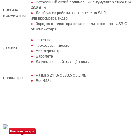
Встроенный литий-полимерный аккумулятор ёмкостью
28,6 Вт∙ч
Питание
До 10 часов работы в интернете по Wi‑Fi
и аккумулятор
или просмотра видео
Зарядка от адаптера питания или через порт USB‑C
от компьютера
Touch ID
Трёхосевой гироскоп
Датчики
Акселерометр
Барометр
Датчик внешней освещённости
Размер 247,6 х 178,5 х 6,1 мм
Параметры
Вес 458 г
Похожие товары