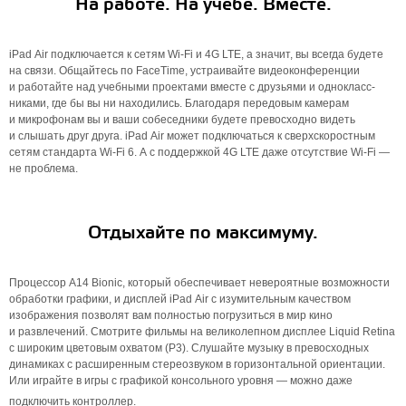
На работе. На учёбе. Вместе.
iPad Air подключается к сетям Wi‑Fi и 4G LTE, а значит, вы всегда будете
на связи. Общайтесь по FaceTime, устраивайте видеоконференции
и работайте над учебными проектами вместе с друзьями и однокласс­
никами, где бы вы ни находились. Благодаря передовым камерам
и микрофонам вы и ваши собеседники будете превосходно видеть
и слышать друг друга. iPad Air может подключаться к сверх­скоростным
сетям стандарта Wi‑Fi 6. А с поддержкой 4G LTE даже отсутствие Wi‑Fi —
не проблема.
Отдыхайте по максимуму.
Процессор A14 Bionic, который обеспечивает невероятные возможности
обработки графики, и дисплей iPad Air с изумительным качеством
изображения позволят вам полностью погрузиться в мир кино
и развлечений. Смотрите фильмы на великолепном дисплее Liquid Retina
с широким цветовым охватом (P3). Слушайте музыку в превосходных
динамиках с расширенным стереозвуком в горизонтальной ориентации.
Или играйте в игры с графикой консольного уровня — можно даже
подключить контроллер.