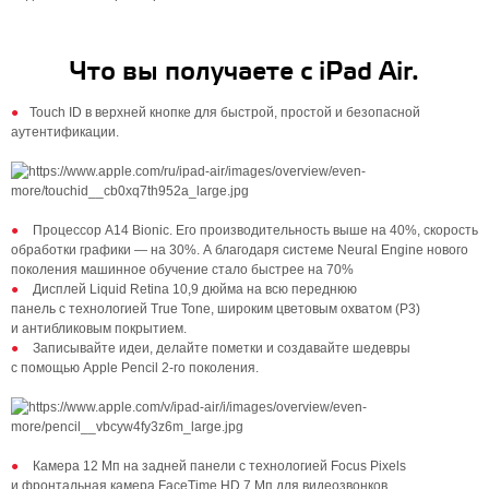
Что вы получаете с iPad Air.
Touch ID в верхней кнопке для быстрой, простой и безопасной
аутентификации.
Процессор A14 Bionic. Его производи­тельность выше на 40%, скорость
обработки графики — на 30%. А благодаря системе Neural Engine нового
поколения машинное обучение стало быстрее на 70%
Дисплей Liquid Retina 10,9 дюйма на всю переднюю
панель с технологией True Tone, широким цветовым охватом (P3)
и антибликовым покрытием.
Записывайте идеи, делайте пометки и создавайте шедевры
с помощью Apple Pencil 2‑го поколения.
Камера 12 Мп на задней панели с технологией Focus Pixels
и фронтальная камера FaceTime HD 7 Мп для видеозвонков