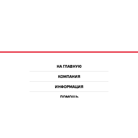
НА ГЛАВНУЮ
КОМПАНИЯ
ИНФОРМАЦИЯ
ПОМОЩЬ
Краснодар
Москва
+7 918 9 222 222
+7 988 666 666 8
+7 938 4 222 222
2026 © iQmac.ru