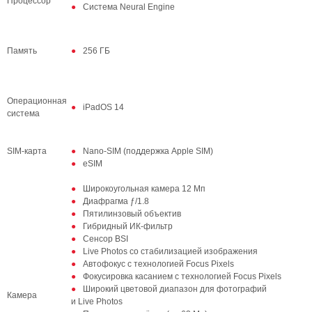
Процессор
Система Neural Engine
Память
256 ГБ
Операционная
iPadOS 14
система
SIM‑карта
Nano‑SIM (поддержка Apple SIM)
eSIM
Широкоугольная камера 12 Мп
Диафрагма ƒ/1.8
Пятилинзовый объектив
Гибридный ИК‑фильтр
Сенсор BSI
Live Photos со стабилизацией изображения
Автофокус с технологией Focus Pixels
Фокусировка касанием с технологией Focus Pixels
Широкий цветовой диапазон для фотографий
Камера
и Live Photos