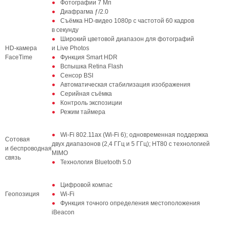
Фотографии 7 Мп
Диафрагма ƒ/2.0
Съёмка HD‑видео 1080p с частотой 60 кадров
в секунду
Широкий цветовой диапазон для фотографий
HD‑камера
и Live Photos
FaceTime
Функция Smart HDR
Вспышка Retina Flash
Сенсор BSI
Автоматическая стабилизация изображения
Серийная съёмка
Контроль экспозиции
Режим таймера
Wi‑Fi 802.11ax (Wi‑Fi 6); одновременная поддержка
Сотовая
двух диапазонов (2,4 ГГц и 5 ГГц); HT80 с технологией
и беспроводная
MIMO
связь
Технология Bluetooth 5.0
Цифровой компас
Геопозиция
Wi‑Fi
Функция точного определения местоположения
iBeacon