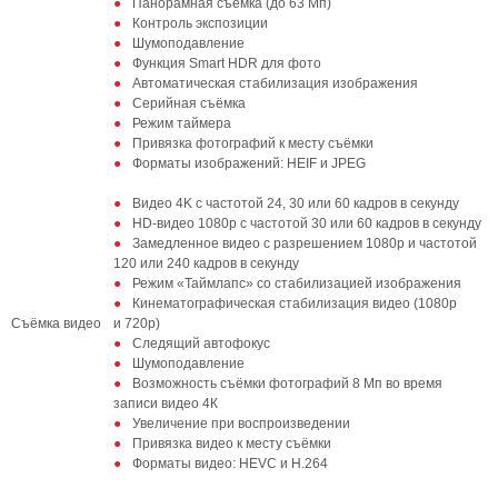
Панорамная съёмка (до 63 Мп)
Контроль экспозиции
Шумоподавление
Функция Smart HDR для фото
Автоматическая стабилизация изображения
Серийная съёмка
Режим таймера
Привязка фотографий к месту съёмки
Форматы изображений: HEIF и JPEG
Видео 4K с частотой 24, 30 или 60 кадров в секунду
HD‑видео 1080p с частотой 30 или 60 кадров в секунду
Замедленное видео с разрешением 1080р и частотой
120 или 240 кадров в секунду
Режим «Таймлапс» со стабилизацией изображения
Кинематографическая стабилизация видео (1080p
Съёмка видео
и 720p)
Следящий автофокус
Шумоподавление
Возможность съёмки фотографий 8 Мп во время
записи видео 4К
Увеличение при воспроизведении
Привязка видео к месту съёмки
Форматы видео: HEVC и H.264