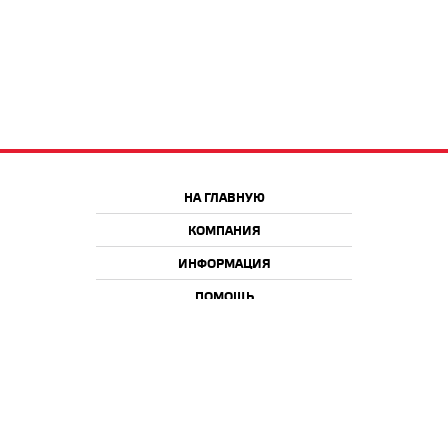
НА ГЛАВНУЮ
КОМПАНИЯ
ИНФОРМАЦИЯ
ПОМОЩЬ
Краснодар
Москва
+7 918 9 222 222
+7 988 666 666 8
+7 938 4 222 222
2026 © iQmac.ru
Все права защищены