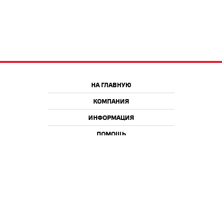
НА ГЛАВНУЮ
КОМПАНИЯ
ИНФОРМАЦИЯ
ПОМОЩЬ
Краснодар
Москва
+7 918 9 222 222
+7 988 666 666 8
+7 938 4 222 222
2026 © iQmac.ru
Все права защищены