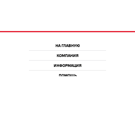
НА ГЛАВНУЮ
КОМПАНИЯ
ИНФОРМАЦИЯ
ПОМОЩЬ
Краснодар
Москва
+7 918 9 222 222
+7 988 666 666 8
+7 938 4 222 222
2026 © iQmac.ru
Все права защищены