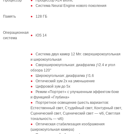
Процессор
Процессор А14 Bionic
Система Neural Engine нового поколения
Память
128 ГБ
Операционная
iOS 14
система
Система двух камер 12 Мп: сверхширокоугольная
и широкоугольная
Сверхширокоугольная: диафрагма ƒ/2.4 и угол
обзора 120°
Широкоугольная: диафрагма ƒ/1.6
Оптический зум 2x на уменьшение
Цифровой зум до 5x
Режим «Портрет» с улучшенным эффектом боке
и функцией «Глубина»
Портретное освещение (шесть вариантов:
Естественный свет, Студийный свет, Контурный свет,
Сценический свет, Сценический свет — ч/б, Светлая
тональность — ч/б)
Оптическая стабилизация изображения
(широкоугольная камера)