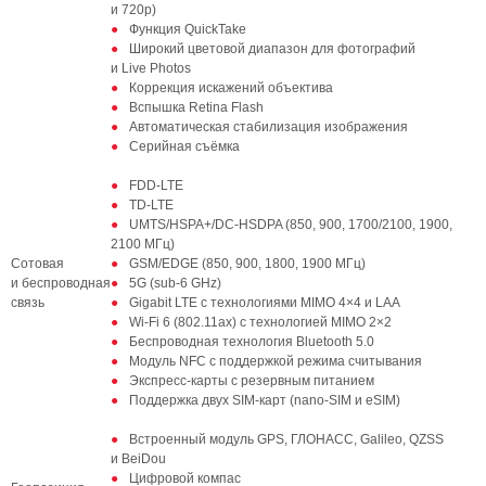
и 720p)
Функция QuickTake
Широкий цветовой диапазон для фотографий
и Live Photos
Коррекция искажений объектива
Вспышка Retina Flash
Автоматическая стабилизация изображения
Серийная съёмка
FDD‑LTE
TD‑LTE
UMTS/HSPA+/DC‑HSDPA (850, 900, 1700/2100, 1900,
2100 МГц)
Сотовая
GSM/EDGE (850, 900, 1800, 1900 МГц)
и беспроводная
5G (sub-6 GHz)
связь
Gigabit LTE с технологиями MIMO 4×4 и LAA
Wi‑Fi 6 (802.11ax) с технологией MIMO 2×2
Беспроводная технология Bluetooth 5.0
Модуль NFC с поддержкой режима считывания
Экспресс‑карты с резервным питанием
Поддержка двух SIM‑карт (nano‑SIM и eSIM)
Встроенный модуль GPS, ГЛОНАСС, Galileo, QZSS
и BeiDou
Цифровой компас