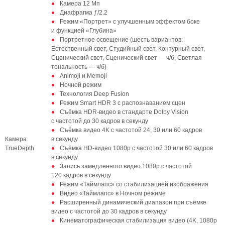
Камера 12 Мп
Диафрагма ƒ/2.2
Режим «Портрет» с улучшенным эффектом боке
и функцией «Глубина»
Портретное освещение (шесть вариантов:
Естественный свет, Студийный свет, Контурный свет,
Сценический свет, Сценический свет — ч/б, Светлая
тональность — ч/б)
Animoji и Memoji
Ночной режим
Технология Deep Fusion
Режим Smart HDR 3 с распознаванием сцен
Съёмка HDR‑видео в стандарте Dolby Vision
с частотой до 30 кадров в секунду
Съёмка видео 4K с частотой 24, 30 или 60 кадров
Камера
в секунду
TrueDepth
Съёмка HD‑видео 1080p с частотой 30 или 60 кадров
в секунду
Запись замедленного видео 1080р с частотой
120 кадров в секунду
Режим «Таймлапс» со стабилизацией изображения
Видео «Таймлапс» в Ночном режиме
Расширенный динамический диапазон при съёмке
видео с частотой до 30 кадров в секунду
Кинематографическая стабилизация видео (4K, 1080p