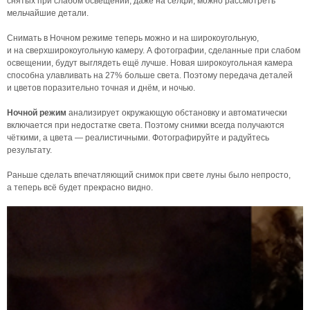
снятых при слабом освещении, даже на селфи, можно рассмотреть
мельчайшие детали.
Снимать в Ночном режиме теперь можно и на широкоугольную,
и на сверхшироко­угольную камеру. А фотографии, сделанные при слабом
освещении, будут выглядеть ещё лучше. Новая широкоугольная камера
способна улавливать на 27% больше света. Поэтому передача деталей
и цветов поразительно точная и днём, и ночью.
Ночной режим
анализирует окружающую обстановку и автоматически
включается при недостатке света. Поэтому снимки всегда получаются
чёткими, а цвета — реалистичными. Фотографируйте и радуйтесь
результату.
Раньше сделать впечатляющий снимок при свете луны было непросто,
а теперь всё будет прекрасно видно.