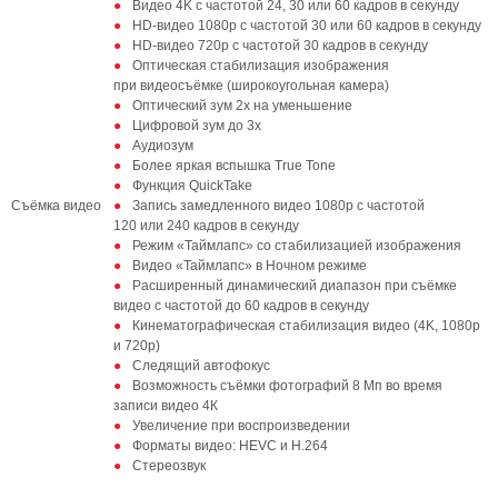
Видео 4K с частотой 24, 30 или 60 кадров в секунду
HD‑видео 1080p с частотой 30 или 60 кадров в секунду
HD‑видео 720p с частотой 30 кадров в секунду
Оптическая стабилизация изображения
при видеосъёмке (широкоугольная камера)
Оптический зум 2x на уменьшение
Цифровой зум до 3x
Аудиозум
Более яркая вспышка True Tone
Функция QuickTake
Съёмка видео
Запись замедленного видео 1080р с частотой
120 или 240 кадров в секунду
Режим «Таймлапс» со стабилизацией изображения
Видео «Таймлапс» в Ночном режиме
Расширенный динамический диапазон при съёмке
видео с частотой до 60 кадров в секунду
Кинематографическая стабилизация видео (4K, 1080p
и 720p)
Следящий автофокус
Возможность съёмки фотографий 8 Мп во время
записи видео 4К
Увеличение при воспроизведении
Форматы видео: HEVC и H.264
Стереозвук