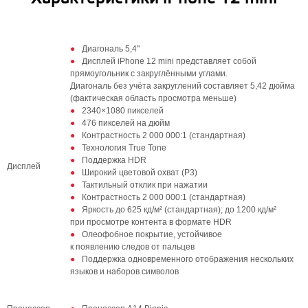
Диагональ 5,4"
Дисплей iPhone 12 mini представляет собой
прямоугольник с закруглёнными углами.
Диагональ без учёта закруглений составляет 5,42 дюйма
(фактическая область просмотра меньше)
2340×1080 пикселей
476 пикселей на дюйм
Контрастность 2 000 000:1 (стандартная)
Технология True Tone
Поддержка HDR
Дисплей
Широкий цветовой охват (P3)
Тактильный отклик при нажатии
Контрастность 2 000 000:1 (стандартная)
Яркость до 625 кд/м² (стандартная); до 1200 кд/м²
при просмотре контента в формате HDR
Олеофобное покрытие, устойчивое
к появлению следов от пальцев
Поддержка одновременного отображения нескольких
языков и наборов символов