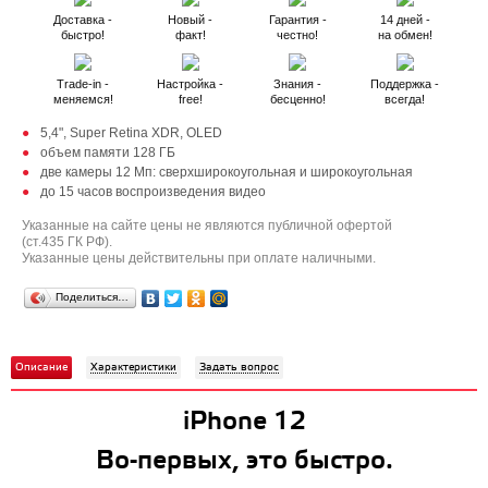
Доставка -
Новый -
Гарантия -
14 дней -
быстро!
факт!
честно!
на обмен!
Trade-in -
Настройка -
Знания -
Поддержка -
меняемся!
free!
бесценно!
всегда!
5,4", Super Retina XDR, OLED
объем памяти 128 ГБ
две камеры 12 Мп: сверхширокоугольная и широкоугольная
до 15 часов воспроизведения видео
Указанные на сайте цены не являются публичной офертой
(ст.435 ГК РФ).
Указанные цены действительны при оплате наличными.
Поделиться…
Описание
Характеристики
Задать вопрос
iPhone 12
Во-первых, это быстро.