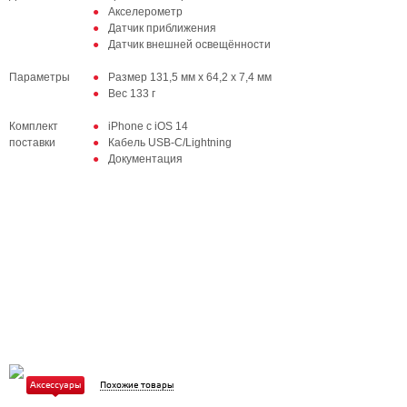
Акселерометр
Датчик приближения
Датчик внешней освещённости
Параметры
Размер 131,5 мм х 64,2 х 7,4 мм
Вес 133 г
Комплект
iPhone с iOS 14
поставки
Кабель USB‑C/Lightning
Документация
Аксессуары
Похожие товары