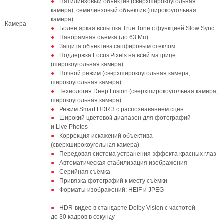
Пятилинзовый объектив (сверхширокоугольная
камера); семилинзовый объектив (широкоугольная
камера)
Камера
Более яркая вспышка True Tone с функцией Slow Sync
Панорамная съёмка (до 63 Мп)
Защита объектива сапфировым стеклом
Поддержка Focus Pixels на всей матрице
(широкоугольная камера)
Ночной режим (сверхширокоугольная камера,
широкоугольная камера)
Технология Deep Fusion (сверхширокоугольная камера,
широкоугольная камера)
Режим Smart HDR 3 с распознаванием сцен
Широкий цветовой диапазон для фотографий
и Live Photos
Коррекция искажений объектива
(сверхширокоугольная камера)
Передовая система устранения эффекта красных глаз
Автоматическая стабилизация изображения
Серийная съёмка
Привязка фотографий к месту съёмки
Форматы изображений: HEIF и JPEG
HDR‑видео в стандарте Dolby Vision с частотой
до 30 кадров в секунду