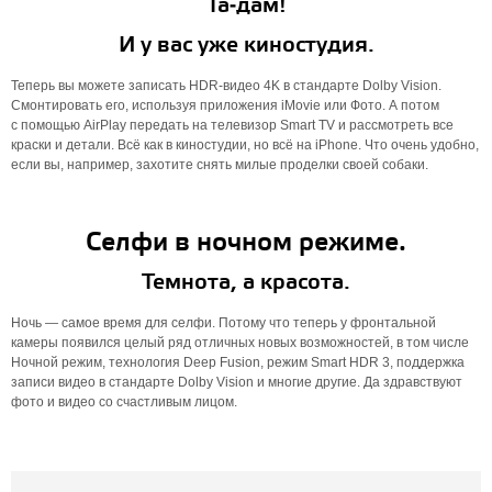
Та‑дам!
И у вас уже киностудия.
Теперь вы можете записать HDR‑видео 4K в стандарте Dolby Vision.
Смонтировать его, используя приложения iMovie или Фото. А потом
с помощью AirPlay передать на телевизор Smart TV и рассмотреть все
краски и детали. Всё как в киностудии, но всё на iPhone. Что очень удобно,
если вы, например, захотите снять милые проделки своей собаки.
Селфи в ночном режиме.
Темнота, а красота.
Ночь — самое время для селфи. Потому что теперь у фронтальной
камеры появился целый ряд отличных новых возможностей, в том числе
Ночной режим, технология Deep Fusion, режим Smart HDR 3, поддержка
записи видео в стандарте Dolby Vision и многие другие. Да здравствуют
фото и видео со счастливым лицом.