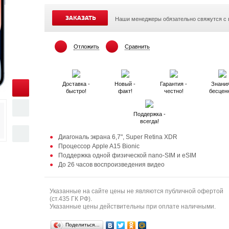
ЗАКАЗАТЬ
Наши менеджеры обязательно свяжутся с
Отложить
Сравнить
Доставка -
Новый -
Гарантия -
Знания
быстро!
факт!
честно!
бесцен
Поддержка -
всегда!
Диагональ экрана 6,7", Super Retina XDR
Процессор Apple A15 Bionic
Поддержка одной физической nano-SIM и eSIM
До 26 часов воспроизведения видео
Указанные на сайте цены не являются публичной офертой
(ст.435 ГК РФ).
Указанные цены действительны при оплате наличными.
Поделиться…